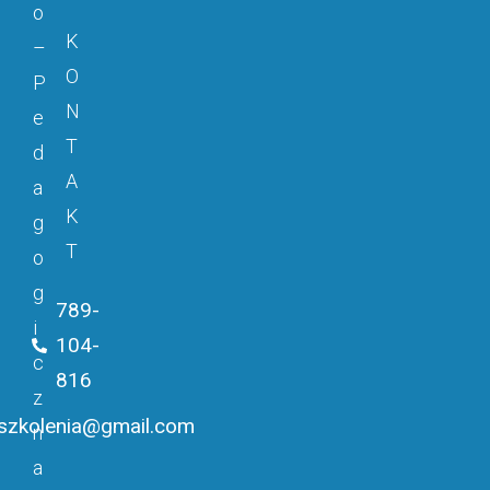
o
K
–
O
P
N
e
T
d
A
a
K
g
T
o
g
789-
i
104-
c
816
z
rszkolenia@gmail.com
n
a