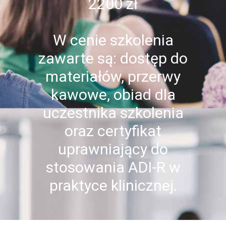
2200 zł
W cenie szkolenia
zawarte są: dostęp do
materiałów, przerwy
kawowe, obiad dla
uczestnika szkolenia
oraz certyfikat
uprawniający do
stosowania ADI-R w
praktyce klinicznej.