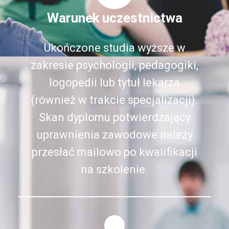
Warunek uczestnictwa
Ukończone studia wyższe w
zakresie psychologii, pedagogiki,
logopedii lub tytuł lekarza
(również w trakcie specjalizacji).
Skan dyplomu potwierdzający
uprawnienia zawodowe należy
przesłać mailowo po kwalifikacji
na szkolenie.