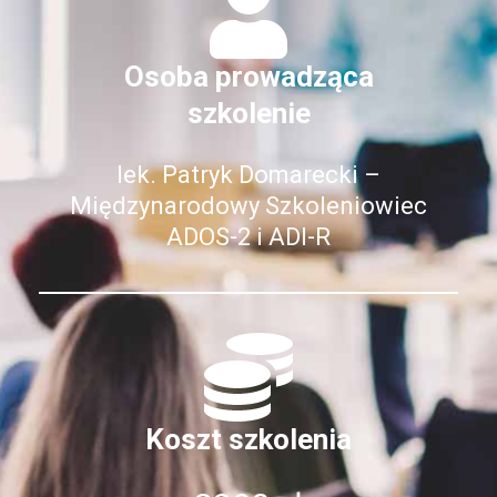
Osoba prowadząca
szkolenie
lek. Patryk Domarecki –
Międzynarodowy Szkoleniowiec
ADOS-2 i ADI-R
Koszt szkolenia