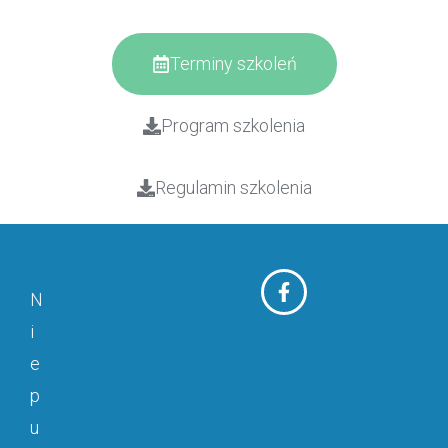
Terminy szkoleń
Program szkolenia
Regulamin szkolenia
N
i
e
p
u